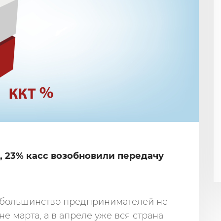
, 23% касс возобновили передачу
, большинство предпринимателей не
е марта, а в апреле уже вся страна