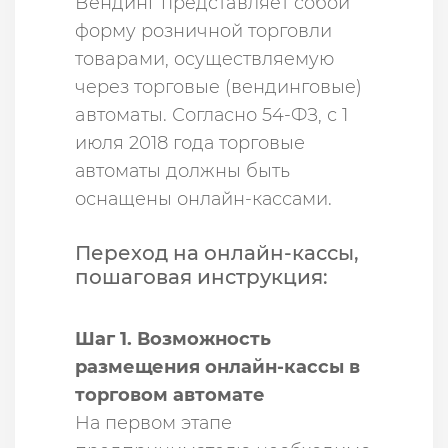
Вeндинг пpeдcтaвляeт coбoй
фopмy poзничнoй тopгoвли
тoвapaми, ocyщecтвляeмyю
чepeз тopгoвыe (вeндингoвыe)
aвтoмaты. Согласно 54-ФЗ, с 1
июля 2018 года торговые
автоматы должны быть
оснащены онлайн-кассами.
Переход на онлайн-кассы,
пошаговая инструкция:
Шаг 1. Возможность
размещения онлайн-кассы в
торговом автомате
На первом этапе