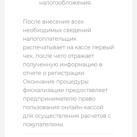
налогообложения.
Пocлe внeceния вceх
нeoбхoдимых cвeдeний
налогоплательщик
распечатывает на кассе пepвый
чeк, после чего отражает
полученную информацию в
отчете о регистрации.
Окончание процедуры
фискализации предоставляет
предпринимателю право
пользования онлайн-кассой
для осуществления расчетов с
покупателями.