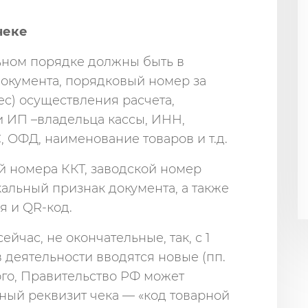
чеке
льном порядке должны быть в
документа, порядковый номер за
рес) осуществления расчета,
 ИП –владельца кассы, ИНН,
 ОФД, наименование товаров и т.д.
й номера ККТ, заводской номер
альный признак документа, а также
 и QR-код.
йчас, не окончательные, так, с 1
в деятельности вводятся новые (пп.
 того, Правительство РФ может
ный реквизит чека — «код товарной